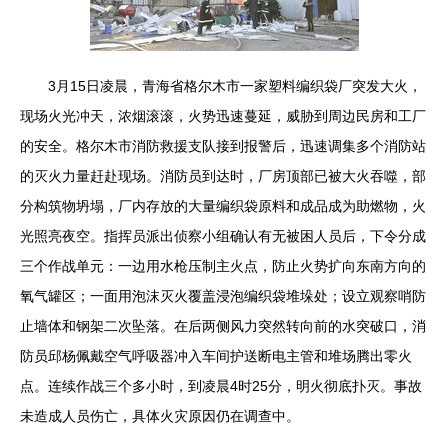
3月15日凌晨，青海省格尔木市一家塑料编织袋厂突发大火，
现场火光冲天，浓烟滚滚，火势迅速蔓延，威胁到周边民房和工厂
的安全。格尔木市消防救援支队接到报警后，迅速调集多个消防站
的灭火力量赶赴现场。消防员到达时，厂房顶部已被大火吞噬，部
分构筑物坍塌，厂内存放的大量编织袋原料和成品成为助燃物，火
光照亮夜空。指挥员派出侦察小组确认有无被困人员后，下令分成
三个作战单元：一边用水枪压制主火点，防止火势扩向东南方向的
氧气罐区；一面用泡沫灭火覆盖浸泡编织袋堆垛处；设立观察哨防
止墙体和钢架二次坠落。在后两侧风力突然转向前的水突破口，消
防员邱杨佩戴空气呼吸器冲入车间护送断电主管和堆场腾出零火
点。连续作战三个多小时，到凌晨4时25分，明火彻底扑灭。事故
未造成人员伤亡，具体火灾原因仍在调查中。